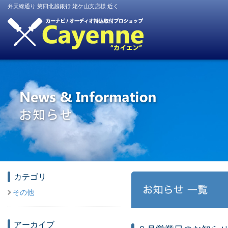
弁天線通り 第四北越銀行 姥ケ山支店様 近く
カテゴリ
その他
アーカイブ