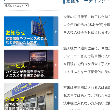
超撥水コーティング
今年の４月後半に施工したＭ
１０年前の汚れ(水あか等)を
その後の様子をお伝えします
施工後の２週間位後に、車検
ディーラーさんで洗車機に入
今日現在で約３か月全く手入
（トリふんを一度部分的に洗
本来は洗車機に入れるのは遠
私の車ではあえて、汚れたら
洗車機に入れない方が良い理