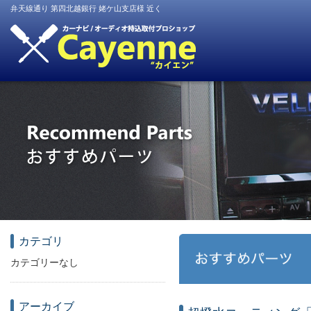
弁天線通り 第四北越銀行 姥ケ山支店様 近く
カテゴリ
カテゴリーなし
アーカイブ