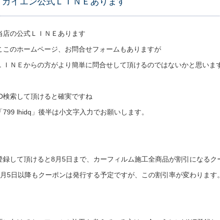
カイエン公式ＬＩＮＥあります
当店の公式ＬＩＮＥあります
ここのホームページ、お問合せフォームもありますが
ＬＩＮＥからの方がより簡単に問合せして頂けるのではないかと思いま
ID検索して頂けると確実ですね
「799 lhidq」後半は小文字入力でお願いします。
登録して頂けると8月5日まで、カーフィルム施工全商品が割引になるク
8月5日以降もクーポンは発行する予定ですが、この割引率が変わります