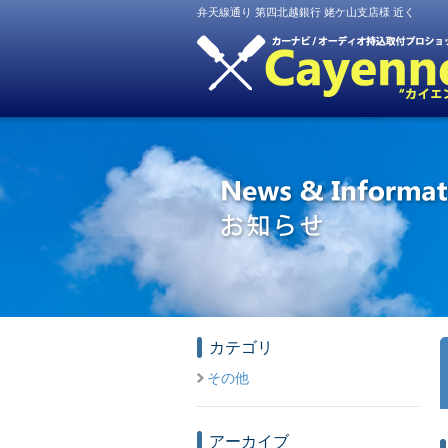
弁天線通り 第四北越銀行 姥ケ山支店様 近く
カテゴリ
その他
アーカイブ