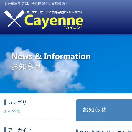
弁天線通り 第四北越銀行 姥ケ山支店様 近く
カテゴリ
その他
アーカイブ